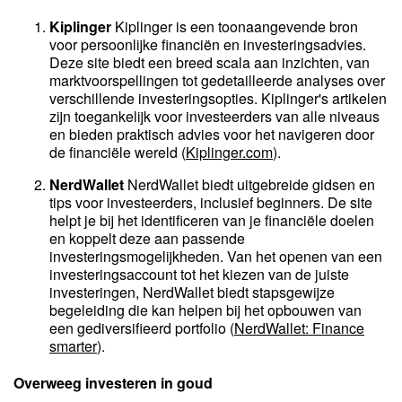
Kiplinger
Kiplinger is een toonaangevende bron
voor persoonlijke financiën en investeringsadvies.
Deze site biedt een breed scala aan inzichten, van
marktvoorspellingen tot gedetailleerde analyses over
verschillende investeringsopties. Kiplinger's artikelen
zijn toegankelijk voor investeerders van alle niveaus
en bieden praktisch advies voor het navigeren door
de financiële wereld​
(
Kiplinger.com
)
​.
NerdWallet
NerdWallet biedt uitgebreide gidsen en
tips voor investeerders, inclusief beginners. De site
helpt je bij het identificeren van je financiële doelen
en koppelt deze aan passende
investeringsmogelijkheden. Van het openen van een
investeringsaccount tot het kiezen van de juiste
investeringen, NerdWallet biedt stapsgewijze
begeleiding die kan helpen bij het opbouwen van
een gediversifieerd portfolio​
(
NerdWallet: Finance
smarter
)
​.
Overweeg investeren in goud