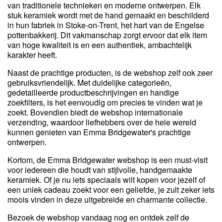
van traditionele technieken en moderne ontwerpen. Elk
stuk keramiek wordt met de hand gemaakt en beschilderd
in hun fabriek in Stoke-on-Trent, het hart van de Engelse
pottenbakkerij. Dit vakmanschap zorgt ervoor dat elk item
van hoge kwaliteit is en een authentiek, ambachtelijk
karakter heeft.
Naast de prachtige producten, is de webshop zelf ook zeer
gebruiksvriendelijk. Met duidelijke categorieën,
gedetailleerde productbeschrijvingen en handige
zoekfilters, is het eenvoudig om precies te vinden wat je
zoekt. Bovendien biedt de webshop internationale
verzending, waardoor liefhebbers over de hele wereld
kunnen genieten van Emma Bridgewater's prachtige
ontwerpen.
Kortom, de Emma Bridgewater webshop is een must-visit
voor iedereen die houdt van stijlvolle, handgemaakte
keramiek. Of je nu iets speciaals wilt kopen voor jezelf of
een uniek cadeau zoekt voor een geliefde, je zult zeker iets
moois vinden in deze uitgebreide en charmante collectie.
Bezoek de webshop vandaag nog en ontdek zelf de